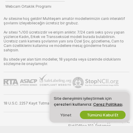
Webcam Ortaklık Programı
Av sitesine hoş geldin! Muhteşem amatör modellerimizin canlı interaktif
şovlarını izleyebileceğin ücretsiz bir grubuz.
Av sitesi %100 ücretsizdir ve erişim anlıktır. 7/24 canlı seks şovu yapan
yüzlerce Kadın, Erkek ve Transseksüel modeli burada bulabilirsin.
Ücretsiz canlı kamera şovlarının yanı sıra Özel Şov, gözetleme, Cam to
Cam özelliklerini kullanma ve modellere mesaj gönderme fırsatına
sahipsin.
Bu sitede yer alan tüm modeller, 18 yaşında veya üzerinde olduklarını
sözleşme ile onaylamıştır.
Site deneyimini iyileştirmek için
18 U.S.C. 2257 Kayıt Tutma Gereksinimleri Uyumluluk Beyanı
çerezleri kullanırız
:
Çerez Politikası
.
Yönet
Tümünü Kabul Et
©
2026
av.net