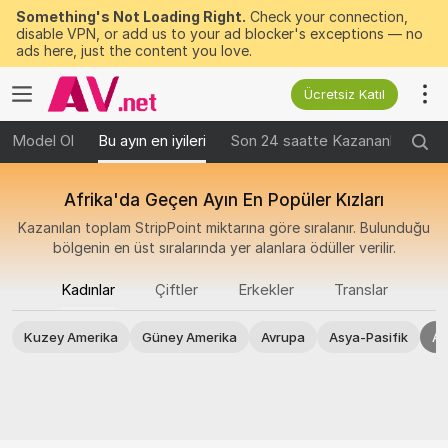
Something's Not Loading Right.
Check your connection,
disable VPN, or add us to your ad blocker's exceptions — no
ads here, just the content you love.
Ücretsiz Katıl
Model Ol
Bu ayın en iyileri
Son 24 saatte Kazananlar
Ge
Afrika'da Geçen Ayın En Popüler Kızları
Kazanılan toplam StripPoint miktarına göre sıralanır. Bulunduğu
bölgenin en üst sıralarında yer alanlara ödüller verilir.
Kadınlar
Çiftler
Erkekler
Translar
Kuzey Amerika
Güney Amerika
Avrupa
Asya-Pasifik
Af