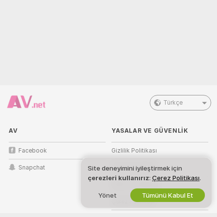
Türkçe
AV
YASALAR VE GÜVENLIK
Facebook
Gizlilik Politikası
Snapchat
Kullanım Şartları
Site deneyimini iyileştirmek için
çerezleri kullanırız
:
Çerez Politikası
.
DBTHY Politikası
Yönet
Tümünü Kabul Et
Çerez Politikası