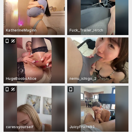
KatherineMaginn
Fuck_Trailer_Hitch
HugeBoobsAlice
nemu_ichigo_2
caressyourself
JuicyFruits93