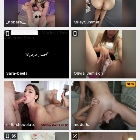
_nobara__
MileySummer
Biletli Şovda
“
اصدر عرض8
”
Sara-beela
Olivia_Jemison
milk-chocolate-
mcdolls