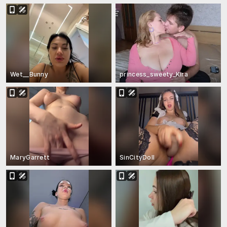
Wet__Bunny
princess_sweety_Kira
MaryGarrett
SinCityDoll