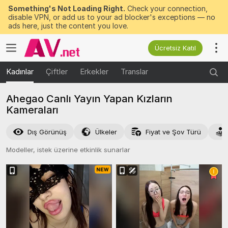
Something's Not Loading Right.
Check your connection,
disable VPN, or add us to your ad blocker's exceptions — no
ads here, just the content you love.
Ücretsiz Katıl
Kadınlar
Çiftler
Erkekler
Translar
Ahegao Canlı Yayın Yapan Kızların
Kameraları
Dış Görünüş
Ülkeler
Fiyat ve Şov Türü
Modeller, istek üzerine etkinlik sunarlar