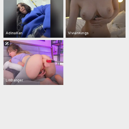
AdinaKan
VivianKings
LiliBanger