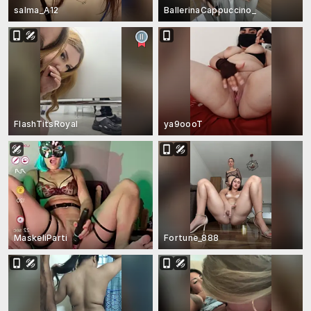
salma_A12
BallerinaCappuccino_
FlashTitsRoyal
ya9oooT
MaskeliParti
Fortune_888