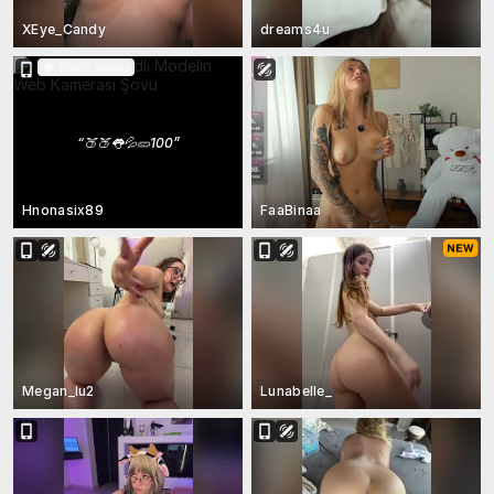
XEye_Candy
dreams4u
Biletli Şovda
“
🍑🍑👅💦🥒100
”
Hnonasix89
FaaBinaa
Megan_lu2
Lunabelle_