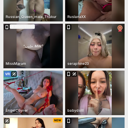
Russian_Queen_mala_Thakur
RuslanaXX
Biletli Şovda
“
حليب. Milk
”
MissMaram
seraphine23
EngelCoyner
babydolll